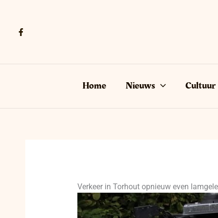
Ga
naar
de
inhoud
Home
Nieuws
Cultuur
Verkeer in Torhout opnieuw even lamgele