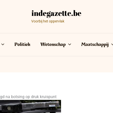
Voorbij het oppervlak
Politiek
Wetenschap
Maatschappij
gd na botsing op druk kruispunt