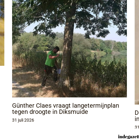
Günther Claes vraagt langetermijnplan
tegen droogte in Diksmuide
D
i
31 juli 2026
31