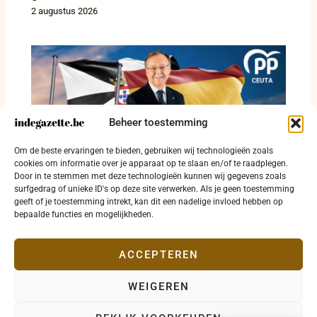
2 augustus 2026
Beheer toestemming
Het lijkt wel op een invasie: Ceuta onder druk
Om de beste ervaringen te bieden, gebruiken wij technologieën zoals
na ongekende grensdoorbraak
cookies om informatie over je apparaat op te slaan en/of te raadplegen.
Door in te stemmen met deze technologieën kunnen wij gegevens zoals
1 augustus 2026
surfgedrag of unieke ID's op deze site verwerken. Als je geen toestemming
geeft of je toestemming intrekt, kan dit een nadelige invloed hebben op
bepaalde functies en mogelijkheden.
ACCEPTEREN
WEIGEREN
Copyright © 2026 indegazette.be |
Privacy
•
Cookies
•