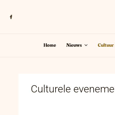
Ga
naar
de
inhoud
Home
Nieuws
Cultuur
Culturele eveneme