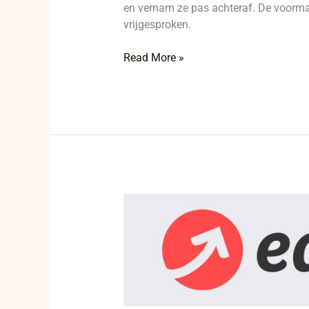
en vernam ze pas achteraf. De voormali
vrijgesproken.
Read More »
KBC
stuit
opnieuw
op
rechterlijke
blokkade
in