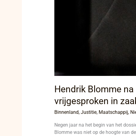
Hendrik Blomme na n
vrijgesproken in za
Binnenland
,
Justitie
,
Maatschappij
,
Ni
Negen jaar na het begin van het dossie
Blomme was niet op de hoogte van de v