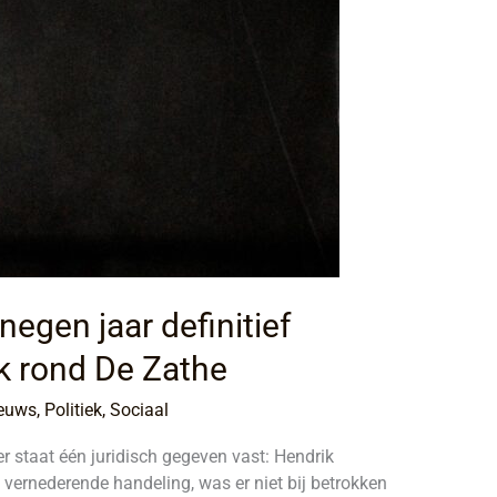
egen jaar definitief
ak rond De Zathe
euws
,
Politiek
,
Sociaal
r staat één juridisch gegeven vast: Hendrik
ernederende handeling, was er niet bij betrokken