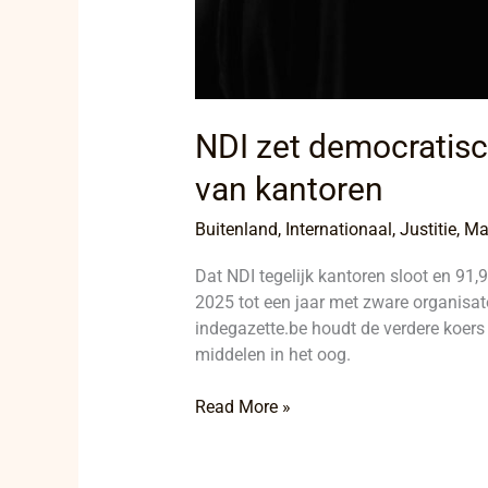
NDI zet democratisch
van kantoren
Buitenland
,
Internationaal
,
Justitie
,
Ma
Dat NDI tegelijk kantoren sloot en 91
2025 tot een jaar met zware organisator
indegazette.be houdt de verdere koers
middelen in het oog.
Read More »