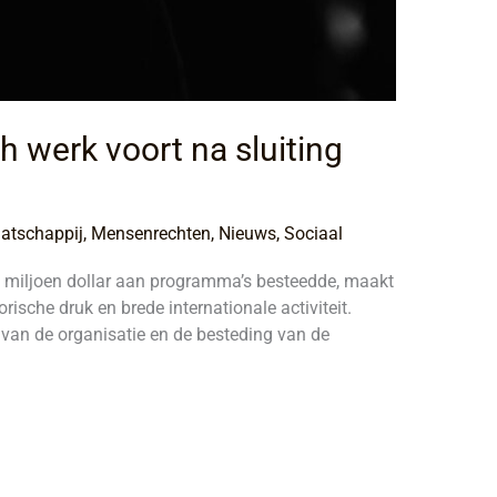
 werk voort na sluiting
atschappij
,
Mensenrechten
,
Nieuws
,
Sociaal
,9 miljoen dollar aan programma’s besteedde, maakt
ische druk en brede internationale activiteit.
 van de organisatie en de besteding van de