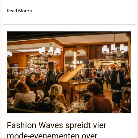
Read More »
Fashion
Waves
spreidt
vier
mode-
evenementen
over
Oostende
Fashion Waves spreidt vier
mode-evenementen over