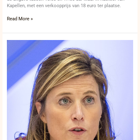
Kapellen, met een verkoopprijs van 18 euro ter plaatse.
Read More »
Annelies
Verlinden
maakt
balans
op
na
achttien
maanden
Justitie
en
Noordzee