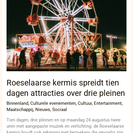
dagen
attracties
over
drie
pleinen
Roeselaarse kermis spreidt tien
dagen attracties over drie pleinen
Binnenland
,
Culturele evenementen
,
Cultuur
,
Entertainment
,
Maatschappij
,
Nieuws
,
Sociaal
Tien dagen, drie pleinen en op maandag 24 augustus twee
uren met aangepaste muziek en verlichting: de Roeselaarse
kermis houdt ook rekening met bezoekers die gevoelig zijn