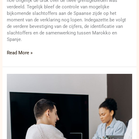
hoe ongelijk de druk over de twee grensgebieden was
verdeeld. Tegelijk bleef de controle van mogelijke
bijkomende slachtoffers aan de Spaanse zijde op het
moment van de verklaring nog lopen. Indegazette.be volgt
de verdere bevestiging van de cijfers, de identificatie van
slachtoffers en de samenwerking tussen Marokko en
Spanje.
Read More »
Federaal
actieplan
handicap
telt
118
maatregelen,
maar
inkomensregels
blijven
onduidelijk