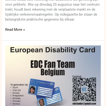
voor prikkels. Wie op dinsdag 25 augustus naar het centrum
trekt, houdt best rekening met de verplaatste markt en de
tijdelijke verkeersmaatregelen. Op indegazette.be staan de
belangrijkste praktische gegevens bij elkaar.
Read More »
EDC-
Fan
bracht
de
European
Disability
Card
in
2026
van
beleidstekst
naar