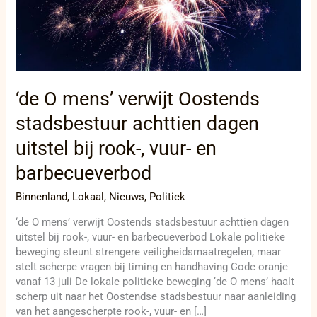
uitstel
bij
rook-,
vuur-
en
barbecueverbod
‘de O mens’ verwijt Oostends
stadsbestuur achttien dagen
uitstel bij rook-, vuur- en
barbecueverbod
Binnenland
,
Lokaal
,
Nieuws
,
Politiek
‘de O mens’ verwijt Oostends stadsbestuur achttien dagen
uitstel bij rook-, vuur- en barbecueverbod Lokale politieke
beweging steunt strengere veiligheidsmaatregelen, maar
stelt scherpe vragen bij timing en handhaving Code oranje
vanaf 13 juli De lokale politieke beweging ‘de O mens’ haalt
scherp uit naar het Oostendse stadsbestuur naar aanleiding
van het aangescherpte rook-, vuur- en […]