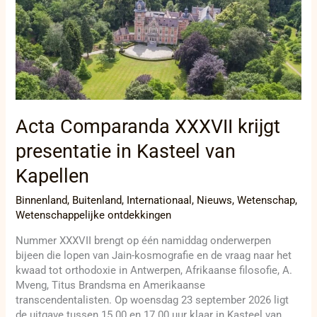
Comparanda
XXXVII
krijgt
presentatie
in
Kasteel
van
Kapellen
Acta Comparanda XXXVII krijgt
presentatie in Kasteel van
Kapellen
Binnenland
,
Buitenland
,
Internationaal
,
Nieuws
,
Wetenschap
,
Wetenschappelijke ontdekkingen
Nummer XXXVII brengt op één namiddag onderwerpen
bijeen die lopen van Jain-kosmografie en de vraag naar het
kwaad tot orthodoxie in Antwerpen, Afrikaanse filosofie, A.
Mveng, Titus Brandsma en Amerikaanse
transcendentalisten. Op woensdag 23 september 2026 ligt
de uitgave tussen 15.00 en 17.00 uur klaar in Kasteel van