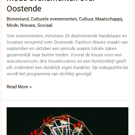
Oostende
Binnenland
,
Culturele evenementen
,
Cultuur
,
Maatschappij
,
Mode
,
Nieuws
,
Sociaal
Vier evenementen, minstens 26 deelnemende handelaars en
locaties verspreid over Oostende: Fashion Waves maakt van
september en oktober een periode waarin lokale zaken
gezamenlijk naar buiten treden. Vooral de keuze voor een
autoshowroom, drie trouwlocaties en een hotelontbijt geeft
elk onderdeel een duidelijk eigen karakter. Op indegazette.be
wordt het programma van dichtbij gevolgd.
Read More »
Roeselaarse
kermis
spreidt
tien