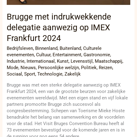
Brugge met indrukwekkende
delegatie aanwezig op IMEX
Frankfurt 2024
Bedrijfsleven
,
Binnenland
,
Buitenland
,
Culturele
evenementen
,
Cultuur
,
Entertainment
,
Gastronomie
,
Industrie
,
Internationaal
,
Kunst
,
Levensstijl
,
Maatschappij
,
Mode
,
Nieuws
,
Persoonlijke welzijn
,
Politiek
,
Reizen
,
Sociaal
,
Sport
,
Technologie
,
Zakelijk
Brugge was met een sterke delegatie aanwezig op IMEX
Frankfurt 2024, een van de grootste beurzen voor zakelijke
evenementen wereldwijd. Met een eigen stand en vijf lokale
partners promootte Brugge zich succesvol als
congresbestemming. Schepen van Toerisme Mieke Hoste
benadrukte het belang van samenwerking en de voordelen
voor de stad. Het Visit Bruges Convention Bureau heeft al
73 evenementen bevestigd voor de komende jaren en is in
de running voor nog eens 54 andere.