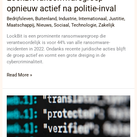
opnieuw actief na politie-inval
Bedrijfsleven
,
Buitenland
,
Industrie
,
Internationaal
,
Justitie
,
Maatschappij
,
Nieuws
,
Sociaal
,
Technologie
,
Zakelijk
LockBit is een prominente ransomwaregroep die
verantwoordelijk is voor 44% van alle ransomware-
incidenten in 2022. Ondanks recente juridische acties blijft
de groep actief en vormt een grote dreiging in de
cybercriminaliteit.
Read More »
Strenge
maatregelen
tegen
LockBit-
beheerder:
Internationale
samenwerking