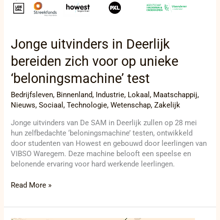
uitvinders
in
Deerlijk
bereiden
Jonge uitvinders in Deerlijk
zich
voor
bereiden zich voor op unieke
op
unieke
‘beloningsmachine’ test
‘beloningsmachine’
test
Bedrijfsleven
,
Binnenland
,
Industrie
,
Lokaal
,
Maatschappij
,
Nieuws
,
Sociaal
,
Technologie
,
Wetenschap
,
Zakelijk
Jonge uitvinders van De SAM in Deerlijk zullen op 28 mei
hun zelfbedachte ‘beloningsmachine’ testen, ontwikkeld
door studenten van Howest en gebouwd door leerlingen van
VIBSO Waregem. Deze machine belooft een speelse en
belonende ervaring voor hard werkende leerlingen.
Read More »