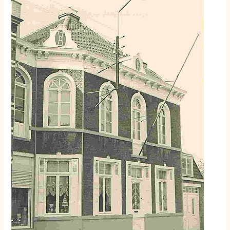
Historisch
Huis
Anna
Mahieu
in
Eernegem
gered
door
unieke
restauratieplannen