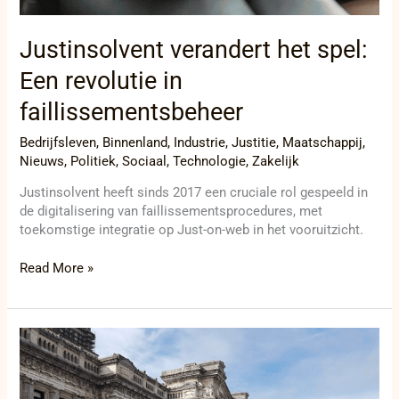
Justinsolvent verandert het spel:
Een revolutie in
faillissementsbeheer
Bedrijfsleven
,
Binnenland
,
Industrie
,
Justitie
,
Maatschappij
,
Nieuws
,
Politiek
,
Sociaal
,
Technologie
,
Zakelijk
Justinsolvent heeft sinds 2017 een cruciale rol gespeeld in
de digitalisering van faillissementsprocedures, met
toekomstige integratie op Just-on-web in het vooruitzicht.
Read More »
De
digitalisering
van
Justitie