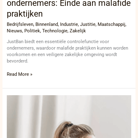
ondernemers: Einde aan malafide
praktijken
Bedrijfsleven
,
Binnenland
,
Industrie
,
Justitie
,
Maatschappij
,
Nieuws
,
Politiek
,
Technologie
,
Zakelijk
JustBan biedt een essentiële controlefunctie voor
ondernemers, waardoor malafide praktijken kunnen worden
voorkomen en een veiligere zakelijke omgeving wordt
bevorderd.
Read More »
Justinsolvent
verandert
het
spel:
Een
revolutie
in