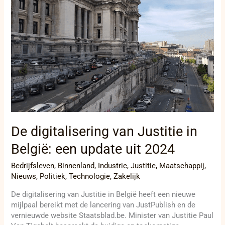
in
België:
een
update
uit
2024
De digitalisering van Justitie in
België: een update uit 2024
Bedrijfsleven
,
Binnenland
,
Industrie
,
Justitie
,
Maatschappij
,
Nieuws
,
Politiek
,
Technologie
,
Zakelijk
De digitalisering van Justitie in België heeft een nieuwe
mijlpaal bereikt met de lancering van JustPublish en de
vernieuwde website Staatsblad.be. Minister van Justitie Paul