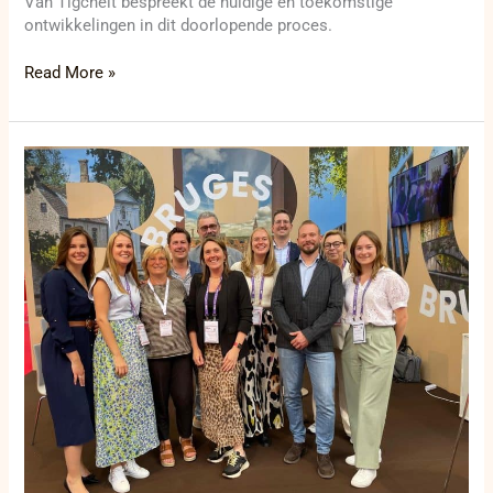
Van Tigchelt bespreekt de huidige en toekomstige
ontwikkelingen in dit doorlopende proces.
Read More »
Brugge
met
indrukwekkende
delegatie
aanwezig
op
IMEX
Frankfurt
2024