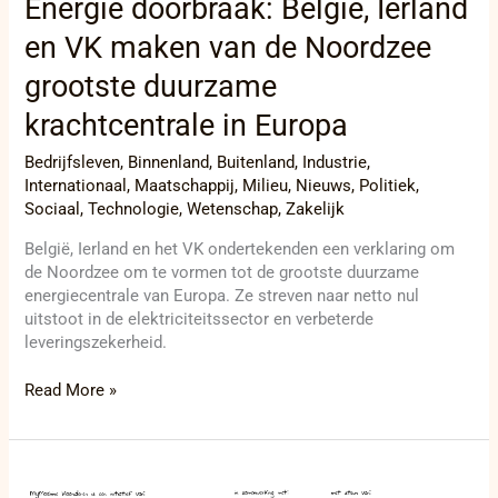
Energie doorbraak: België, Ierland
en VK maken van de Noordzee
grootste duurzame
krachtcentrale in Europa
Bedrijfsleven
,
Binnenland
,
Buitenland
,
Industrie
,
Internationaal
,
Maatschappij
,
Milieu
,
Nieuws
,
Politiek
,
Sociaal
,
Technologie
,
Wetenschap
,
Zakelijk
België, Ierland en het VK ondertekenden een verklaring om
de Noordzee om te vormen tot de grootste duurzame
energiecentrale van Europa. Ze streven naar netto nul
uitstoot in de elektriciteitssector en verbeterde
leveringszekerheid.
Read More »
Jonge