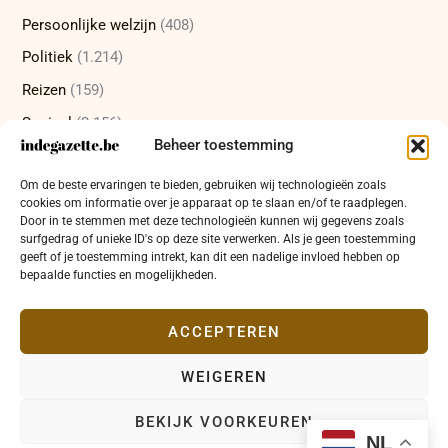
Persoonlijke welzijn
(408)
Politiek
(1.214)
Reizen
(159)
Sociaal
(2.156)
Beheer toestemming
Sport
(232)
Om de beste ervaringen te bieden, gebruiken wij technologieën zoals
Technologie
(415)
cookies om informatie over je apparaat op te slaan en/of te raadplegen.
Uncategorized
(12)
Door in te stemmen met deze technologieën kunnen wij gegevens zoals
surfgedrag of unieke ID's op deze site verwerken. Als je geen toestemming
Wetenschap
(472)
geeft of je toestemming intrekt, kan dit een nadelige invloed hebben op
bepaalde functies en mogelijkheden.
Wetenschappelijke ontdekkingen
(335)
Zakelijk
(654)
ACCEPTEREN
WEIGEREN
Copyright © 2026 indegazette.be |
Privacy
•
Cookies
•
BEKIJK VOORKEUREN
Disclaimer
•
Contact
NL