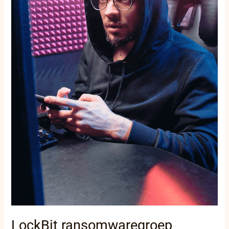
LockBit ransomwaregroep