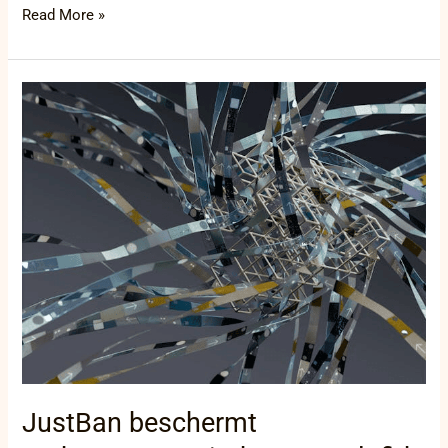
Read More »
JustBan
beschermt
ondernemers:
Einde
aan
malafide
praktijken
JustBan beschermt