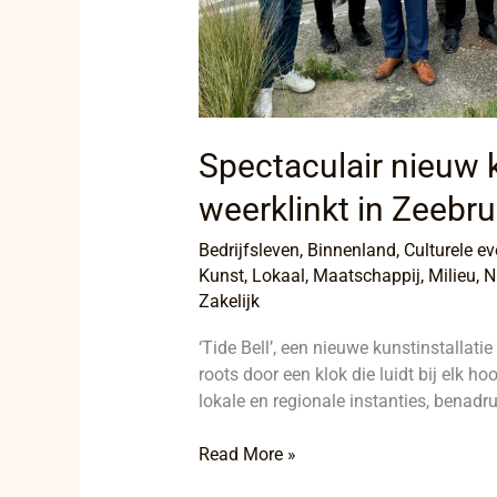
Spectaculair nieuw k
weerklinkt in Zeebr
Bedrijfsleven
,
Binnenland
,
Culturele e
Kunst
,
Lokaal
,
Maatschappij
,
Milieu
,
N
Zakelijk
‘Tide Bell’, een nieuwe kunstinstallat
roots door een klok die luidt bij elk h
lokale en regionale instanties, benadru
Read More »