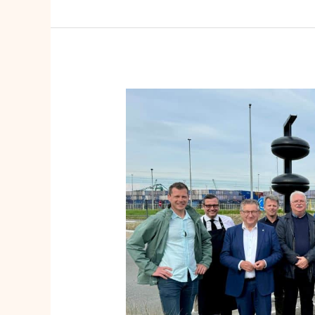
Spectaculair
nieuw
kunstwerk
‘Tide
Bell’
weerklinkt
in
Zeebrugge