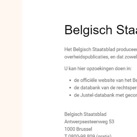
Revolutie
in
juridische
toegankelijkheid:
Nieuwe
website
Belgisch
Staatsblad
gelanceerd