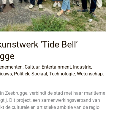
unstwerk ‘Tide Bell’
ugge
venementen
,
Cultuur
,
Entertainment
,
Industrie
,
ieuws
,
Politiek
,
Sociaal
,
Technologie
,
Wetenschap
,
ie in Zeebrugge, verbindt de stad met haar maritieme
oogtij. Dit project, een samenwerkingsverband van
kt de culturele en artistieke ambitie van de regio.