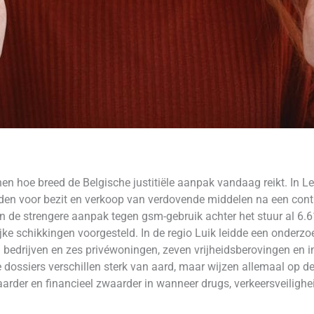
nen hoe breed de Belgische justitiële aanpak vandaag reikt. In 
en voor bezit en verkoop van verdovende middelen na een contr
 de strengere aanpak tegen gsm-gebruik achter het stuur al 6.61
ke schikkingen voorgesteld. In de regio Luik leidde een onderz
en bedrijven en zes privéwoningen, zeven vrijheidsberovingen en
dossiers verschillen sterk van aard, maar wijzen allemaal op dez
baarder en financieel zwaarder in wanneer drugs, verkeersveiligh