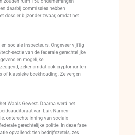
ingen zouden ruim 150 ondernemingen
uden daarbij commissies hebben
t dossier bijzonder zwaar, omdat het
 en sociale inspecteurs. Ongeveer vijftig
tech-sectie van de federale gerechtelijke
gegevens en mogelijke
lzeggend, zeker omdat ook cryptomunten
rs of klassieke boekhouding. Ze vergen
 het Waals Gewest. Daarna werd het
arbeidsauditoraat van Luik-Namen-
e, onterechte inning van sociale
derale gerechtelijke politie. In deze fase
ie opvallend: tien bedrijfszetels, zes