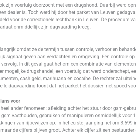
ok zijn voertuig doorzocht met een drugshond. Daarbij werd opn
geen dealer is. Toch werd hij door het parket van Leuven gedagv
ld voor de correctionele rechtbank in Leuven. De procedure va
ariaat onmiddellijk zijn dagvaarding kreeg.
elangrijk omdat ze de termijn tussen controle, verhoor en behande
ijk signaal geven aan verdachten en omgeving. Een controle op s
jk vervolg. In dit geval gaat het om een combinatie van elementen
over mogelijke drugshandel, een voertuig dat werd onderschept, e
menten, cash geld, marihuana en cocaïne. De rechter zal uiteinde
nelle dagvaarding toont dat het parket het dossier met spoed voo
lans voor
heel ander fenomeen: afleiding achter het stuur door gsm-gebrui
un gsm vasthouden, gebruiken of manipuleren onmiddellijk voor 
ekkingen van rijbewijzen op. In het eerste jaar ging het om 3.699 
aar de cijfers blijven groot. Achter elk cijfer zit een bestuurder 