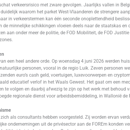
erschat verkeersrisico met zware gevolgen. Jaarlijks vallen in B
en duidelijk waarom het parket West-Vlaanderen de strengere aan
aar in verkeerstermen kan één seconde onoplettendheid beslissen
 de minnelijke schikkingen vloeien deels naar de staatskas en d
 aan onder meer de politie, de FOD Mobiliteit, de FOD Justitie
ezones.
en
 van een heel andere orde. Op woensdag 4 juni 2026 werden huis
natuurlijke personen, vooral in de regio Luik. Zeven personen w
nden euro’s cash geld, voertuigen, luxevoorwerpen en cryptomu
aald educatief verlof in het Waals Gewest. Het gaat om een me
en te volgen en daarbij afwezig te zijn op het werk met behoud 
voegde regionale dienst voor arbeidsbemiddeling, in Wallonië d
nisme
 zich als consultants hebben voorgesteld. Zij worden ervan ver
jke ondernemingen uit de privésector aan de FOREm konden ver