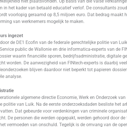
werkelijkheid niet plaatsvonden. Op basis van die valse verklar
n in het kader van betaald educatief verlof. De consultants zo
t voorlopig geraamd op 8,5 miljoen euro. Dat bedrag maakt he
orming van werknemers mogelijk te maken.
eurs ingezet
oor de DE1 Ecofin van de federale gerechtelijke politie van Luik
ervice public de Wallonie en drie informatica-experts van de FIN
ossier waarin financiële sporen, bedrijfsadministratie, digitale 
 worden. De aanwezigheid van FINtech-experts is daarbij vee
onderzoeken blijven daardoor niet beperkt tot papieren dossie
ële analyse.
stratie
erationele algemene directie Economie, Werk en Onderzoek van
ke politie van Luik. Na de eerste onderzoeksdaden besliste het 
atten. Dat gebeurde voor verdenkingen van criminele organisati
echt. De personen die werden opgepakt, werden gehoord door de fe
het vermoeden van onschuld. Tegelijk is de omvang van de operat