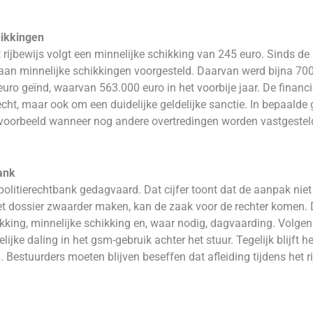
hikkingen
 rijbewijs volgt een minnelijke schikking van 245 euro. Sinds d
an minnelijke schikkingen voorgesteld. Daarvan werd bijna 700.
uro geïnd, waarvan 563.000 euro in het voorbije jaar. De financi
ijrecht, maar ook om een duidelijke geldelijke sanctie. In bepaald
jvoorbeeld wanneer nog andere overtredingen worden vastgesteld,
ank
olitierechtbank gedagvaard. Dat cijfer toont dat de aanpak niet b
 dossier zwaarder maken, kan de zaak voor de rechter komen.
ekking, minnelijke schikking en, waar nodig, dagvaarding. Volgen
ke daling in het gsm-gebruik achter het stuur. Tegelijk blijft h
. Bestuurders moeten blijven beseffen dat afleiding tijdens het r