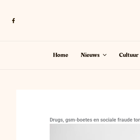
Ga
naar
de
inhoud
Home
Nieuws
Cultuur
Drugs, gsm-boetes en sociale fraude tone