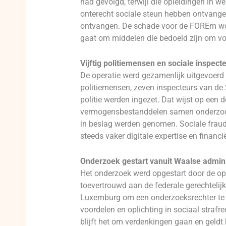
had gevolgd, terwijl die opleidingen in 
onterecht sociale steun hebben ontvange
ontvangen. De schade voor de FOREm word
gaat om middelen die bedoeld zijn om v
Vijftig politiemensen en sociale inspect
De operatie werd gezamenlijk uitgevoerd d
politiemensen, zeven inspecteurs van de S
politie werden ingezet. Dat wijst op een d
vermogensbestanddelen samen onderzocht
in beslag werden genomen. Sociale fraude
steeds vaker digitale expertise en financi
Onderzoek gestart vanuit Waalse admini
Het onderzoek werd opgestart door de op
toevertrouwd aan de federale gerechtelij
Luxemburg om een onderzoeksrechter te v
voordelen en oplichting in sociaal strafr
blijft het om verdenkingen gaan en geldt 