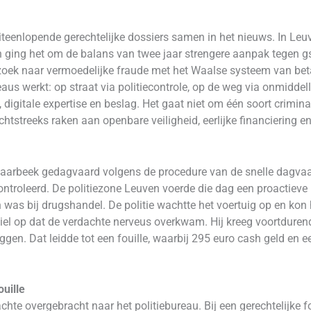
eenlopende gerechtelijke dossiers samen in het nieuws. In Leu
 ging het om de balans van twee jaar strengere aanpak tegen gsm
zoek naar vermoedelijke fraude met het Waalse systeem van beta
eaus werkt: op straat via politiecontrole, op de weg via onmiddell
digitale expertise en beslag. Het gaat niet om één soort crimin
chtstreeks raken aan openbare veiligheid, eerlijke financiering 
haarbeek gedagvaard volgens de procedure van de snelle dagva
oleerd. De politiezone Leuven voerde die dag een proactieve pat
n was bij drugshandel. De politie wachtte het voertuig op en ko
viel op dat de verdachte nerveus overkwam. Hij kreeg voortdure
rleggen. Dat leidde tot een fouille, waarbij 295 euro cash geld e
ouille
chte overgebracht naar het politiebureau. Bij een gerechtelijke f