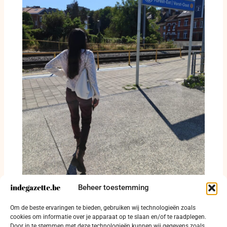
Beheer toestemming
Tussen bronwater, bouwkranen en een
verlaten autofabriek: hoe Vorst zichzelf
Om de beste ervaringen te bieden, gebruiken wij technologieën zoals
opnieuw uitvindt
cookies om informatie over je apparaat op te slaan en/of te raadplegen.
4 augustus 2026
Door in te stemmen met deze technologieën kunnen wij gegevens zoals