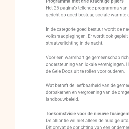
Programma met drie krachtige pijlers
Het 25 pagina’s tellende programma van h
gericht op goed bestuur, sociale warmte 
In de categorie goed bestuur wordt de n
volksraadplegingen. Er wordt ook gepleit
straatverlichting in de nacht.
Voor een warmhartige gemeenschap richt 
ondersteuning van lokale verenigingen. Het
de Gele Doos uit te rollen voor ouderen.
Wat betreft de leefbaarheid van de gemee
dorpskernen en vergroening van de omgev
landbouwbeleid.
Toekomstvisie voor de nieuwe fusiege
De alliantie wil niet alleen de huidige 
Dit omvat de oprichting van een ondernem