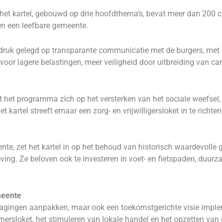
et kartel, gebouwd op drie hoofdthema’s, bevat meer dan 200 co
en een leefbare gemeente.
adruk gelegd op transparante communicatie met de burgers, met 
 voor lagere belastingen, meer veiligheid door uitbreiding van c
het programma zich op het versterken van het sociale weefsel, 
 kartel streeft ernaar een zorg- en vrijwilligersloket in te richte
nte, zet het kartel in op het behoud van historisch waardevolle
ing. Ze beloven ook te investeren in voet- en fietspaden, duur
meente
uitdagingen aanpakken, maar ook een toekomstgerichte visie imp
ersloket, het stimuleren van lokale handel en het opzetten van