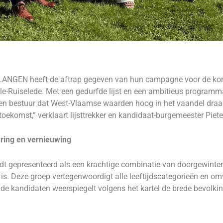
ANGEN heeft de aftrap gegeven van hun campagne voor de ko
uiselede. Met een gedurfde lijst en een ambitieus programma w
en bestuur dat West-Vlaamse waarden hoog in het vaandel draagt
ekomst,” verklaart lijsttrekker en kandidaat-burgemeester Piet
aring en vernieuwing
dt gepresenteerd als een krachtige combinatie van doorgewinterd
is. Deze groep vertegenwoordigt alle leeftijdscategorieën en om
an de kandidaten weerspiegelt volgens het kartel de brede bevol