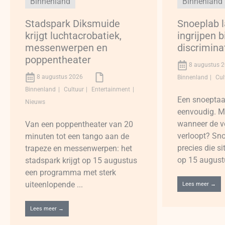
Binnenland
Binnenland
Stadspark Diksmuide
Snoeplab l
krijgt luchtacrobatiek,
ingrijpen b
messenwerpen en
discrimina
poppentheater
8 augustus 
8 augustus 2026
Binnenland
Cul
Binnenland
Cultuur
Entertainment
Een snoeptaart
Nieuws
eenvoudig. M
wanneer de ver
Van een poppentheater van 20
verloopt? Sno
minuten tot een tango aan de
precies die s
trapeze en messenwerpen: het
op 15 augustu
stadspark krijgt op 15 augustus
een programma met sterk
uiteenlopende ...
Lees meer →
Lees meer →