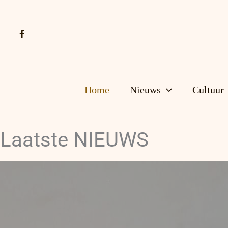
Ga
naar
de
inhoud
Home
Nieuws
Cultuur
Laatste NIEUWS