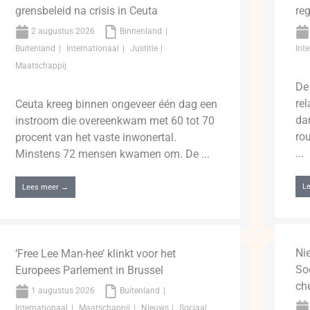
grensbeleid na crisis in Ceuta
re
2 augustus 2026
Binnenland
Buitenland
Internationaal
Justitie
Int
Maatschappij
De
re
Ceuta kreeg binnen ongeveer één dag een
da
instroom die overeenkwam met 60 tot 70
ro
procent van het vaste inwonertal.
...
Minstens 72 mensen kwamen om. De ...
L
Lees meer →
Ni
‘Free Lee Man-hee’ klinkt voor het
So
Europees Parlement in Brussel
ch
1 augustus 2026
Buitenland
Internationaal
Maatschappij
Nieuws
Sociaal