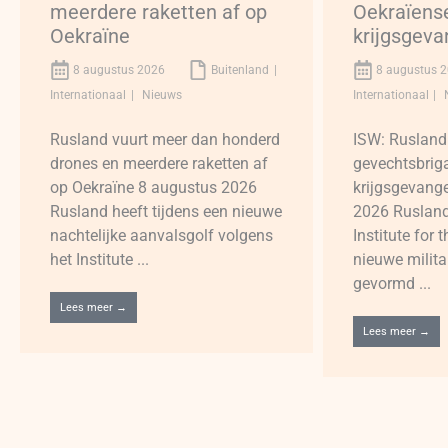
meerdere raketten af op
Oekraïens
Oekraïne
krijgsgev
8 augustus 2026
Buitenland
8 augustus 
Internationaal
Nieuws
Internationaal
Rusland vuurt meer dan honderd
ISW: Rusland
drones en meerdere raketten af
gevechtsbrig
op Oekraïne 8 augustus 2026
krijgsgevang
Rusland heeft tijdens een nieuwe
2026 Rusland
nachtelijke aanvalsgolf volgens
Institute for
het Institute ...
nieuwe milita
gevormd ...
Lees meer →
Lees meer →