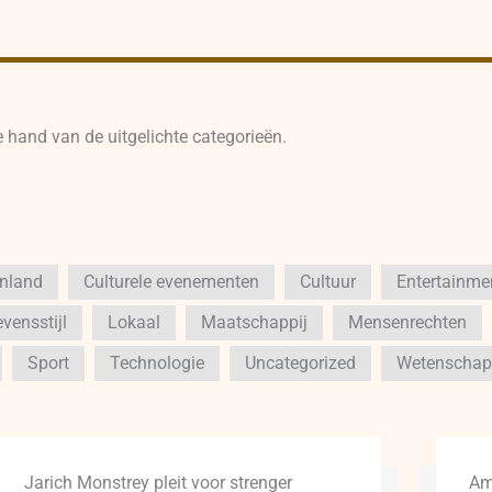
e hand van de uitgelichte categorieën.
enland
Culturele evenementen
Cultuur
Entertainme
vensstijl
Lokaal
Maatschappij
Mensenrechten
Sport
Technologie
Uncategorized
Wetenschap
Jarich Monstrey pleit voor strenger
Am