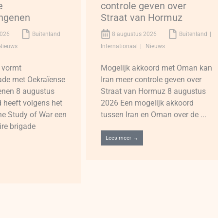
e
controle geven over
angenen
Straat van Hormuz
2026
Buitenland
8 augustus 2026
Buitenland
Nieuws
Internationaal
Nieuws
 vormt
Mogelijk akkoord met Oman kan
ade met Oekraïense
Iran meer controle geven over
enen 8 augustus
Straat van Hormuz 8 augustus
 heeft volgens het
2026 Een mogelijk akkoord
 the Study of War een
tussen Iran en Oman over de ...
ire brigade
Lees meer →