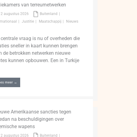
giekamers van terreurnetwerken
2 augustus 2026
Buitenland
ernationaal
Justitie
Maatschappij
Nieuws
 centrale vraag is nu of overheden die
laties sneller in kaart kunnen brengen
n de betrokken netwerken nieuwe
utes kunnen opbouwen. Een in Turkije
ees meer →
euwe Amerikaanse sancties tegen
edan na beschuldigingen over
emische wapens
2 augustus 2026
Buitenland