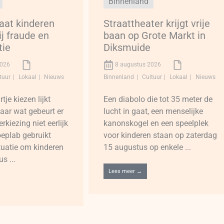
Binnenland
aat kinderen
Straattheater krijgt vrije
ij fraude en
baan op Grote Markt in
tie
Diksmuide
2026
8 augustus 2026
tuur
Lokaal
Nieuws
Binnenland
Cultuur
Lokaal
Nieuws
je kiezen lijkt
Een diabolo die tot 35 meter de
aar wat gebeurt er
lucht in gaat, een menselijke
kiezing niet eerlijk
kanonskogel en een speelplek
eplab gebruikt
voor kinderen staan op zaterdag
ituatie om kinderen
15 augustus op enkele ...
s ...
Lees meer →