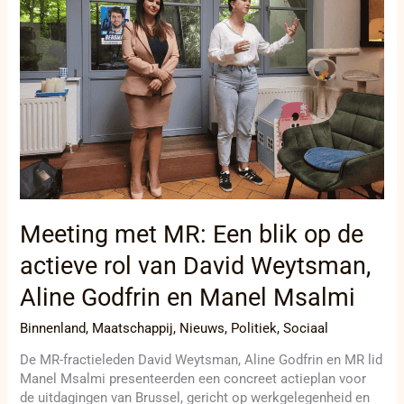
blik
op
de
actieve
rol
van
David
Weytsman,
Aline
Godfrin
en
Manel
Meeting met MR: Een blik op de
Msalmi
actieve rol van David Weytsman,
Aline Godfrin en Manel Msalmi
Binnenland
,
Maatschappij
,
Nieuws
,
Politiek
,
Sociaal
De MR-fractieleden David Weytsman, Aline Godfrin en MR lid
Manel Msalmi presenteerden een concreet actieplan voor
de uitdagingen van Brussel, gericht op werkgelegenheid en