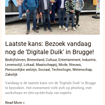
Duik’
in
Brugge!
Laatste kans: Bezoek vandaag
nog de ‘Digitale Duik’ in Brugge!
Bedrijfsleven
,
Binnenland
,
Cultuur
,
Entertainment
,
Industrie
,
Levensstijl
,
Lokaal
,
Maatschappij
,
Mode
,
Nieuws
,
Persoonlijke welzijn
,
Sociaal
,
Technologie
,
Wetenschap
,
Zakelijk
Vandaag is de laatste kans om de ‘Digitale Duik’ in Brugge
te bezoeken. Het evenement richt zich op phishing, met
workshops en één-op-één-hulp van experts.
Read More »