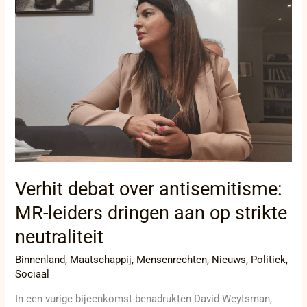
antisemitisme:
MR-
leiders
dringen
aan
op
strikte
neutraliteit
Verhit debat over antisemitisme:
MR-leiders dringen aan op strikte
neutraliteit
Binnenland
,
Maatschappij
,
Mensenrechten
,
Nieuws
,
Politiek
,
Sociaal
In een vurige bijeenkomst benadrukten David Weytsman,