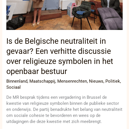
over
religieuze
symbolen
in
het
openbaar
bestuur
Is de Belgische neutraliteit in
gevaar? Een verhitte discussie
over religieuze symbolen in het
openbaar bestuur
Binnenland
,
Maatschappij
,
Mensenrechten
,
Nieuws
,
Politiek
,
Sociaal
De MR besprak tijdens een vergadering in Brussel de
kwestie van religieuze symbolen binnen de publieke sector
en onderwijs. De partij benadrukte het belang van neutraliteit
om sociale cohesie te bevorderen en wees op de
uitdagingen die deze kwestie met zich meebrengt.