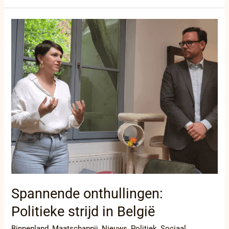
Spannende
onthullingen:
Politieke
strijd
in
België
Spannende onthullingen:
Politieke strijd in België
Binnenland
,
Maatschappij
,
Nieuws
,
Politiek
,
Sociaal