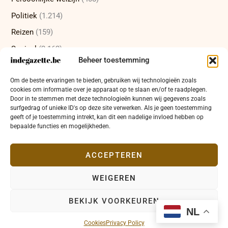
Politiek
(1.214)
Reizen
(159)
Sociaal
(2.162)
Beheer toestemming
Sport
(232)
Om de beste ervaringen te bieden, gebruiken wij technologieën zoals
Technologie
(415)
cookies om informatie over je apparaat op te slaan en/of te raadplegen.
Uncategorized
(12)
Door in te stemmen met deze technologieën kunnen wij gegevens zoals
surfgedrag of unieke ID's op deze site verwerken. Als je geen toestemming
Wetenschap
(473)
geeft of je toestemming intrekt, kan dit een nadelige invloed hebben op
bepaalde functies en mogelijkheden.
Wetenschappelijke ontdekkingen
(337)
Zakelijk
(654)
ACCEPTEREN
WEIGEREN
Copyright © 2026 indegazette.be |
Privacy
•
Cookies
•
BEKIJK VOORKEUREN
Disclaimer
•
Contact
NL
Cookies
Privacy Policy