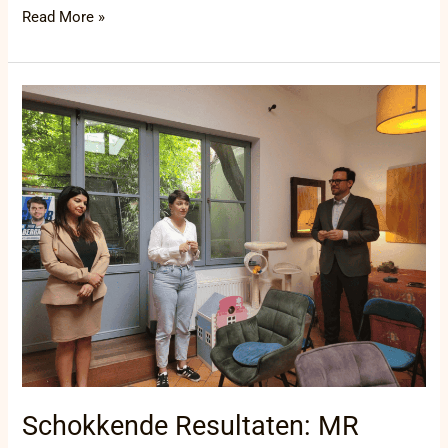
Read More »
Schokkende
Resultaten:
MR
onthult
alarmerende
tekortkomingen
in
sociaal
beleid
Brussel
Schokkende Resultaten: MR