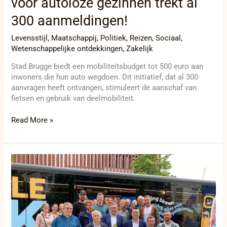
voor autoloze gezinnen trekt al
300 aanmeldingen!
Levensstijl
,
Maatschappij
,
Politiek
,
Reizen
,
Sociaal
,
Wetenschappelijke ontdekkingen
,
Zakelijk
Stad Brugge biedt een mobiliteitsbudget tot 500 euro aan
inwoners die hun auto wegdoen. Dit initiatief, dat al 300
aanvragen heeft ontvangen, stimuleert de aanschaf van
fietsen en gebruik van deelmobiliteit.
Read More »
Laatste
kans:
Bezoek
vandaag
nog
de
‘Digitale