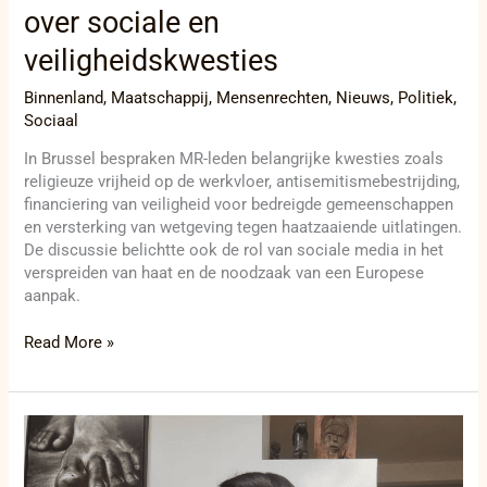
over sociale en
veiligheidskwesties
Binnenland
,
Maatschappij
,
Mensenrechten
,
Nieuws
,
Politiek
,
Sociaal
In Brussel bespraken MR-leden belangrijke kwesties zoals
religieuze vrijheid op de werkvloer, antisemitismebestrijding,
financiering van veiligheid voor bedreigde gemeenschappen
en versterking van wetgeving tegen haatzaaiende uitlatingen.
De discussie belichtte ook de rol van sociale media in het
verspreiden van haat en de noodzaak van een Europese
aanpak.
Read More »
Verhit
debat
over