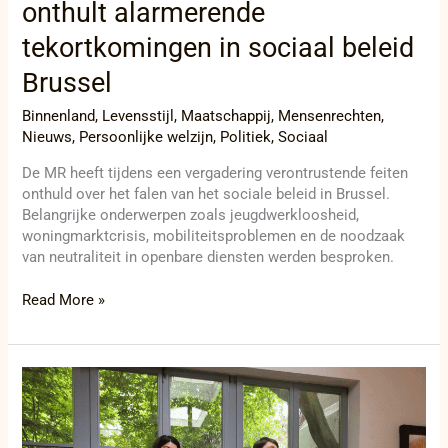
onthult alarmerende
tekortkomingen in sociaal beleid
Brussel
Binnenland
,
Levensstijl
,
Maatschappij
,
Mensenrechten
,
Nieuws
,
Persoonlijke welzijn
,
Politiek
,
Sociaal
De MR heeft tijdens een vergadering verontrustende feiten
onthuld over het falen van het sociale beleid in Brussel.
Belangrijke onderwerpen zoals jeugdwerkloosheid,
woningmarktcrisis, mobiliteitsproblemen en de noodzaak
van neutraliteit in openbare diensten werden besproken.
Read More »
Meeting
met
MR:
Een