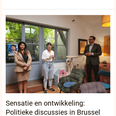
Sensatie
en
ontwikkeling:
Politieke
discussies
in
Brussel
over
sociale
en
veiligheidskwesties
Sensatie en ontwikkeling:
Politieke discussies in Brussel