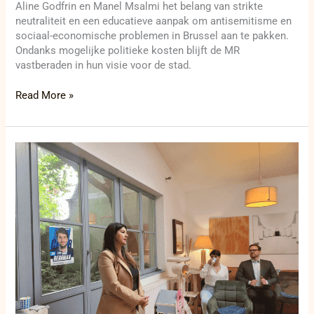
Aline Godfrin en Manel Msalmi het belang van strikte
neutraliteit en een educatieve aanpak om antisemitisme en
sociaal-economische problemen in Brussel aan te pakken.
Ondanks mogelijke politieke kosten blijft de MR
vastberaden in hun visie voor de stad.
Read More »
Opmerkelijke
vergadering
met
MR:
Weytsman,
Godfrin
en
Msalmi
bespreken
cruciale
vraagstukken