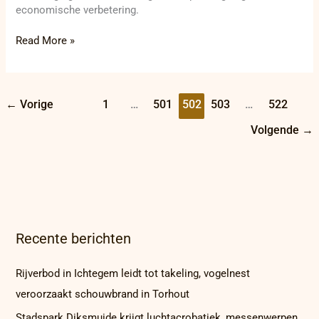
economische verbetering.
Read More »
←
Vorige
1
…
501
502
503
…
522
Volgende
→
Recente berichten
Rijverbod in Ichtegem leidt tot takeling, vogelnest
veroorzaakt schouwbrand in Torhout
Stadspark Diksmuide krijgt luchtacrobatiek, messenwerpen