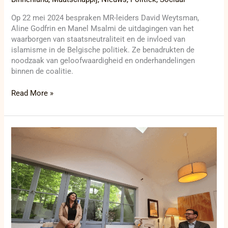
Op 22 mei 2024 bespraken MR-leiders David Weytsman,
Aline Godfrin en Manel Msalmi de uitdagingen van het
waarborgen van staatsneutraliteit en de invloed van
islamisme in de Belgische politiek. Ze benadrukten de
noodzaak van geloofwaardigheid en onderhandelingen
binnen de coalitie.
Read More »
Is
de
Belgische
neutraliteit
in
gevaar?
Een
verhitte
discussie