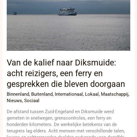
acht
reizigers,
een
ferry
en
gesprekken
die
bleven
doorgaan
Van de kalief naar Diksmuide:
acht reizigers, een ferry en
gesprekken die bleven doorgaan
Binnenland
,
Buitenland
,
Internationaal
,
Lokaal
,
Maatschappij
,
Nieuws
,
Sociaal
De afstand tussen Zuid-Engeland en Diksmuide werd
gemeten in snelwegen, grenscontroles, een ferry en
honderden kilometers. De werkelijke betekenis van de
terugreis lag elders. Acht mensen met verschillende talen,