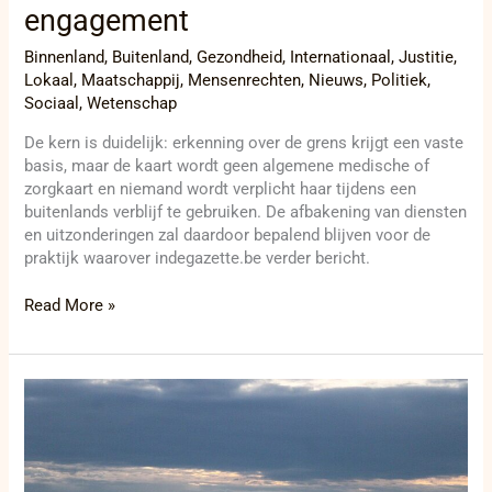
engagement
Binnenland
,
Buitenland
,
Gezondheid
,
Internationaal
,
Justitie
,
Lokaal
,
Maatschappij
,
Mensenrechten
,
Nieuws
,
Politiek
,
Sociaal
,
Wetenschap
De kern is duidelijk: erkenning over de grens krijgt een vaste
basis, maar de kaart wordt geen algemene medische of
zorgkaart en niemand wordt verplicht haar tijdens een
buitenlands verblijf te gebruiken. De afbakening van diensten
en uitzonderingen zal daardoor bepalend blijven voor de
praktijk waarover indegazette.be verder bericht.
Read More »
Van
de
kalief
naar
Diksmuide: