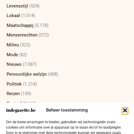
Levensstijl
(524)
Lokaal
(1.014)
Maatschappij
(5.178)
Mensenrechten
(572)
Milieu
(322)
Mode
(82)
Nieuws
(7.087)
Persoonlijke welzijn
(408)
Politiek
(1.214)
Reizen
(159)
Sociaal
(2.162)
Beheer toestemming
Sport
(232)
Om de beste ervaringen te bieden, gebruiken wij technologieën zoals
Technologie
(415)
cookies om informatie over je apparaat op te slaan en/of te raadplegen.
Uncategorized
(12)
Door in te stemmen met deze technologieën kunnen wij gegevens zoals