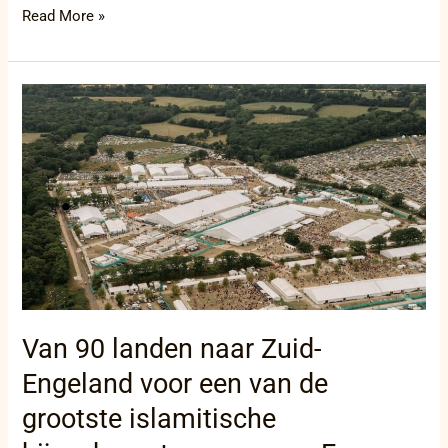
Read More »
Van
90
landen
naar
Zuid-
Engeland
voor
een
van
de
grootste
islamitische
Van 90 landen naar Zuid-
bijeenkomsten
van
Engeland voor een van de
gans
Europa
grootste islamitische