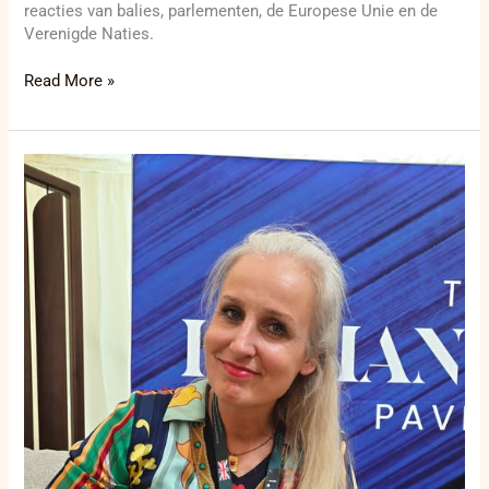
reacties van balies, parlementen, de Europese Unie en de
Verenigde Naties.
Read More »
Van
één
koffer
naar
één
miljoen
hartjes:
Patricia
Haveman
weigert
weg
te
kijken