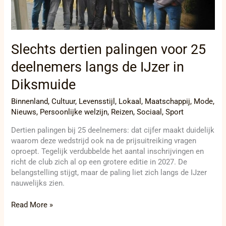
IJzer
in
Diksmuide
Slechts dertien palingen voor 25
deelnemers langs de IJzer in
Diksmuide
Binnenland
,
Cultuur
,
Levensstijl
,
Lokaal
,
Maatschappij
,
Mode
,
Nieuws
,
Persoonlijke welzijn
,
Reizen
,
Sociaal
,
Sport
Dertien palingen bij 25 deelnemers: dat cijfer maakt duidelijk
waarom deze wedstrijd ook na de prijsuitreiking vragen
oproept. Tegelijk verdubbelde het aantal inschrijvingen en
richt de club zich al op een grotere editie in 2027. De
belangstelling stijgt, maar de paling liet zich langs de IJzer
nauwelijks zien.
Read More »