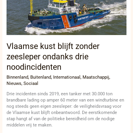
zonder
zeesleper
ondanks
drie
noodincidenten
Vlaamse kust blijft zonder
zeesleper ondanks drie
noodincidenten
Binnenland
,
Buitenland
,
Internationaal
,
Maatschappij
,
Nieuws
,
Sociaal
Drie incidenten sinds 2019, een tanker met 30.000 ton
brandbare lading op amper 60 meter van een windturbine en
nog steeds geen eigen zeesleper: de veiligheidsvraag voor
de Vlaamse kust blijft onbeantwoord. De eerstkomende
stap hangt af van de politieke bereidheid om de nodige
middelen vrij te maken.