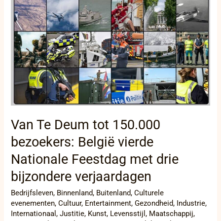
Te
Deum
tot
150.000
bezoekers:
België
vierde
Nationale
Feestdag
met
drie
bijzondere
Van Te Deum tot 150.000
verjaardagen
bezoekers: België vierde
Nationale Feestdag met drie
bijzondere verjaardagen
Bedrijfsleven
,
Binnenland
,
Buitenland
,
Culturele
evenementen
,
Cultuur
,
Entertainment
,
Gezondheid
,
Industrie
,
Internationaal
,
Justitie
,
Kunst
,
Levensstijl
,
Maatschappij
,