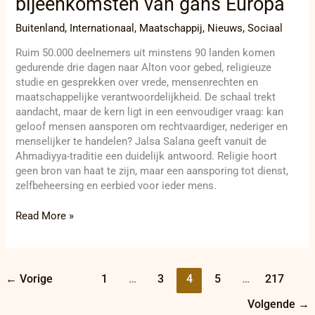
bijeenkomsten van gans Europa
Buitenland
,
Internationaal
,
Maatschappij
,
Nieuws
,
Sociaal
Ruim 50.000 deelnemers uit minstens 90 landen komen
gedurende drie dagen naar Alton voor gebed, religieuze
studie en gesprekken over vrede, mensenrechten en
maatschappelijke verantwoordelijkheid. De schaal trekt
aandacht, maar de kern ligt in een eenvoudiger vraag: kan
geloof mensen aansporen om rechtvaardiger, nederiger en
menselijker te handelen? Jalsa Salana geeft vanuit de
Ahmadiyya-traditie een duidelijk antwoord. Religie hoort
geen bron van haat te zijn, maar een aansporing tot dienst,
zelfbeheersing en eerbied voor ieder mens.
Read More »
←
Vorige
1
…
3
4
5
…
217
Volgende
→