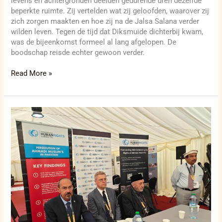
levens en achtergronden deelden gedurende uren dezelfde
beperkte ruimte. Zij vertelden wat zij geloofden, waarover zij
zich zorgen maakten en hoe zij na de Jalsa Salana verder
wilden leven. Tegen de tijd dat Diksmuide dichterbij kwam,
was de bijeenkomst formeel al lang afgelopen. De
boodschap reisde echter gewoon verder.
Read More »
Internationale
advocaten
waarschuwen
voor
nieuwe
druk
op
Ahmadi-
asielzaken