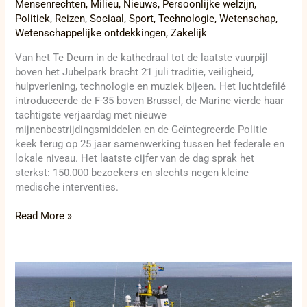
Mensenrechten
,
Milieu
,
Nieuws
,
Persoonlijke welzijn
,
Politiek
,
Reizen
,
Sociaal
,
Sport
,
Technologie
,
Wetenschap
,
Wetenschappelijke ontdekkingen
,
Zakelijk
Van het Te Deum in de kathedraal tot de laatste vuurpijl
boven het Jubelpark bracht 21 juli traditie, veiligheid,
hulpverlening, technologie en muziek bijeen. Het luchtdefilé
introduceerde de F-35 boven Brussel, de Marine vierde haar
tachtigste verjaardag met nieuwe
mijnenbestrijdingsmiddelen en de Geïntegreerde Politie
keek terug op 25 jaar samenwerking tussen het federale en
lokale niveau. Het laatste cijfer van de dag sprak het
sterkst: 150.000 bezoekers en slechts negen kleine
medische interventies.
Read More »
Vlaamse
kust
blijft