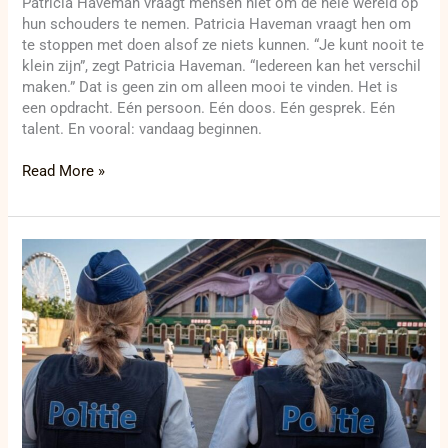
Patricia Haveman vraagt mensen niet om de hele wereld op
hun schouders te nemen. Patricia Haveman vraagt hen om
te stoppen met doen alsof ze niets kunnen. “Je kunt nooit te
klein zijn”, zegt Patricia Haveman. “Iedereen kan het verschil
maken.” Dat is geen zin om alleen mooi te vinden. Het is
een opdracht. Eén persoon. Eén doos. Eén gesprek. Eén
talent. En vooral: vandaag beginnen.
Read More »
38
arrestaties
en
192
festivalgangers
met
drugs
na
eerste
weekend