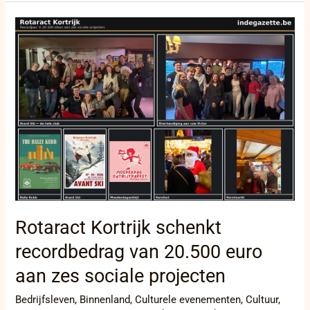
Rotaract
Kortrijk
schenkt
recordbedrag
van
20.500
euro
aan
zes
sociale
projecten
Rotaract Kortrijk schenkt
recordbedrag van 20.500 euro
aan zes sociale projecten
Bedrijfsleven
,
Binnenland
,
Culturele evenementen
,
Cultuur
,