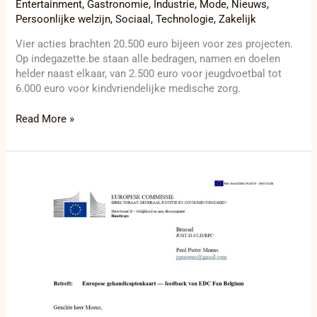
Entertainment
,
Gastronomie
,
Industrie
,
Mode
,
Nieuws
,
Persoonlijke welzijn
,
Sociaal
,
Technologie
,
Zakelijk
Vier acties brachten 20.500 euro bijeen voor zes projecten.
Op indegazette.be staan alle bedragen, namen en doelen
helder naast elkaar, van 2.500 euro voor jeugdvoetbal tot
6.000 euro voor kindvriendelijke medische zorg.
Read More »
Europese
Commissie
prijst
Pieter
Paul
Moens
voor
langdurig
EDC-
engagement