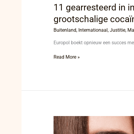
11 gearresteerd in i
grootschalige coca
Buitenland
,
Internationaal
,
Justitie
,
Ma
Europol boekt opnieuw een succes met
Read More »
Albanees
misdaadnetwerk
ontmaskerd: