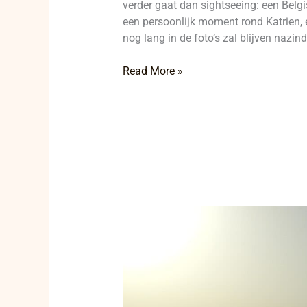
verder gaat dan sightseeing: een Bel
een persoonlijk moment rond Katrien,
nog lang in de foto’s zal blijven nazin
Read More »
Een
vrije
dag
in
Dubai
werd