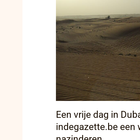
voor
indegazette.be
een
woestijnavond
die
bleef
nazinderen
Een vrije dag in Dub
indegazette.be een 
nazinderen