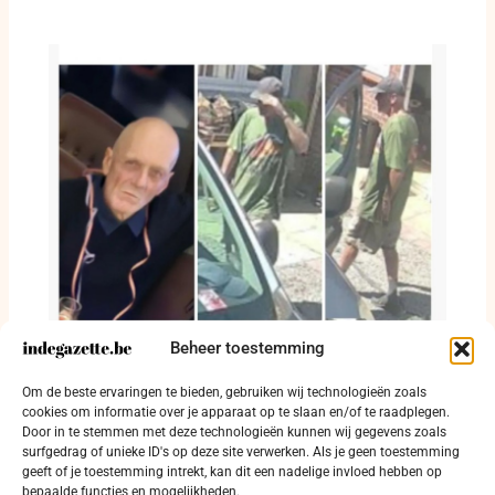
Beheer toestemming
Michel Gaspard nog steeds niet gevonden:
Om de beste ervaringen te bieden, gebruiken wij technologieën zoals
dringende oproep om massaal te delen
cookies om informatie over je apparaat op te slaan en/of te raadplegen.
Door in te stemmen met deze technologieën kunnen wij gegevens zoals
29 juli 2026
surfgedrag of unieke ID's op deze site verwerken. Als je geen toestemming
geeft of je toestemming intrekt, kan dit een nadelige invloed hebben op
bepaalde functies en mogelijkheden.